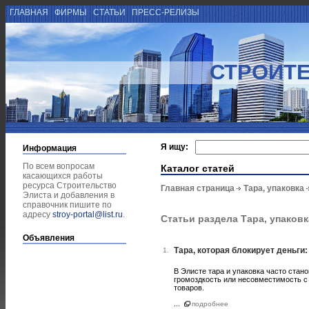
ГЛАВНАЯ
ФИРМЫ
СТАТЬИ
ПРЕСС-РЕЛИЗЫ
СТРОИТЕ
Я ищу:
Информация
По всем вопросам
Каталог статей
касающихся работы
ресурса Строительство
Главная страница
Тара, упаковка
Элиста и добавления в
справочник пишите по
адресу
stroy-portal@list.ru
.
Статьи раздела Тара, упаковк
Объявления
Тара, которая блокирует деньги:
1.
В Элисте тара и упаковка часто ста
громоздкость или несовместимость с
товаров.
...
подробнее