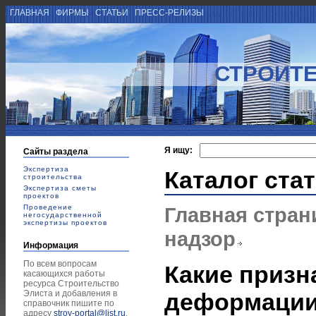
ГЛАВНАЯ
ФИРМЫ
СТАТЬИ
ПРЕСС-РЕЛИЗЫ
СТРОИТЕ
Я ищу:
Сайты раздела
Экспертиза
Каталог ста
строительства
Экспертиза сметы
проектов
Проведение
Главная стран
негосударственной
экспертизы проектов
надзор
Информация
По всем вопросам
Какие призн
касающихся работы
ресурса Строительство
Элиста и добавления в
деформации
справочник пишите по
адресу
stroy-portal@list.ru
.