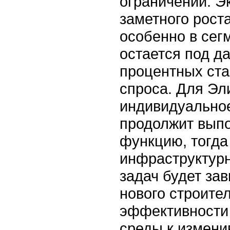
ограничений. Э
заметного рост
особенно в сег
остается под д
процентных ста
спроса. Для Эли
индивидуальное
продолжит вып
функцию, тогда
инфраструктур
задач будет зав
нового строител
эффективности 
среды к измени