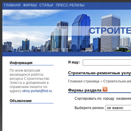
ГЛАВНАЯ
ФИРМЫ
СТАТЬИ
ПРЕСС-РЕЛИЗЫ
СТРОИТЕ
Я ищу:
Информация
По всем вопросам
Строительно-ремонтные услу
касающихся работы
ресурса Строительство
Главная страница
Строительно-р
Элиста и добавления в
справочник пишите по
Фирмы раздела
адресу
stroy-portal@list.ru
.
Сортировать по:
городу
названи
Объявления
Выберите регион: