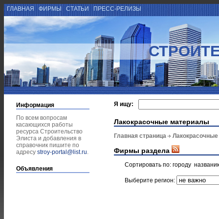
ГЛАВНАЯ
ФИРМЫ
СТАТЬИ
ПРЕСС-РЕЛИЗЫ
СТРОИТЕ
Я ищу:
Информация
По всем вопросам
Лакокрасочные материалы
касающихся работы
ресурса Строительство
Главная страница
Лакокрасочные
Элиста и добавления в
справочник пишите по
Фирмы раздела
адресу
stroy-portal@list.ru
.
Сортировать по:
городу
названи
Объявления
Выберите регион: