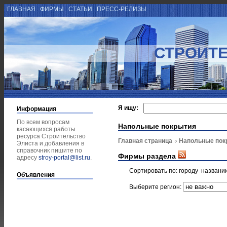
ГЛАВНАЯ
ФИРМЫ
СТАТЬИ
ПРЕСС-РЕЛИЗЫ
СТРОИТЕ
Я ищу:
Информация
По всем вопросам
Напольные покрытия
касающихся работы
ресурса Строительство
Главная страница
Напольные пок
Элиста и добавления в
справочник пишите по
Фирмы раздела
адресу
stroy-portal@list.ru
.
Сортировать по:
городу
названи
Объявления
Выберите регион: