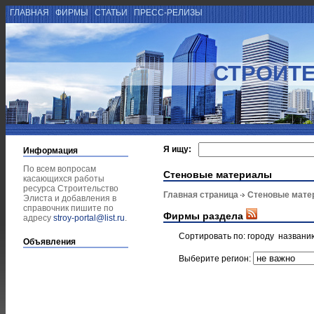
ГЛАВНАЯ
ФИРМЫ
СТАТЬИ
ПРЕСС-РЕЛИЗЫ
СТРОИТЕ
Я ищу:
Информация
По всем вопросам
Стеновые материалы
касающихся работы
ресурса Строительство
Главная страница
Стеновые мате
Элиста и добавления в
справочник пишите по
Фирмы раздела
адресу
stroy-portal@list.ru
.
Сортировать по:
городу
названи
Объявления
Выберите регион: