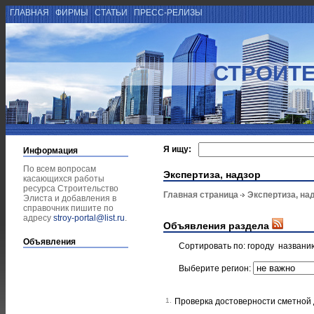
ГЛАВНАЯ
ФИРМЫ
СТАТЬИ
ПРЕСС-РЕЛИЗЫ
СТРОИТЕ
Я ищу:
Информация
По всем вопросам
Экспертиза, надзор
касающихся работы
ресурса Строительство
Главная страница
Экспертиза, на
Элиста и добавления в
справочник пишите по
адресу
stroy-portal@list.ru
.
Объявления раздела
Объявления
Сортировать по:
городу
названи
Выберите регион:
1.
Проверка достоверности сметной 